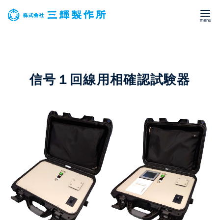
コ
ン
テ
ン
信号１回線用相確認試験器
ツ
へ
移
動